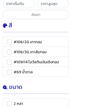
-
ค้นหา
สี
#106/2G เทาทอง
#106/3G เทาส้มทอง
#109/14 โอวัลตินเงินเชิงทอง
#69 น้ำตาล
ขนาด
2 หลา