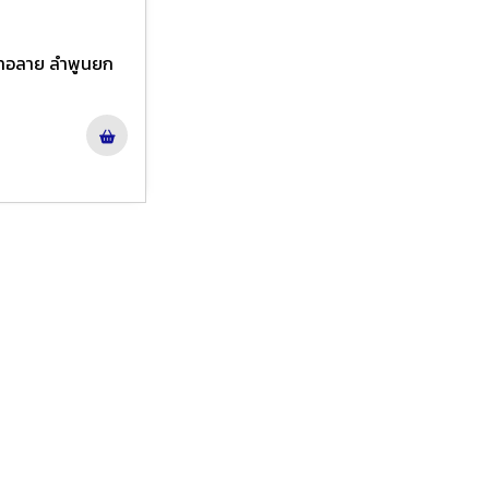
มทอลาย ลำพูนยก