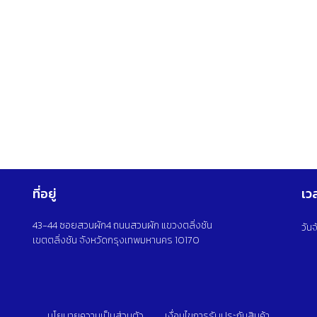
ที่อยู่
เว
43-44 ซอยสวนผัก4 ถนนสวนผัก แขวงตลิ่งชัน
วัน
เขตตลิ่งชัน จังหวัดกรุงเทพมหานคร 10170
นโยบายความเป็นส่วนตัว
เงื่อนไขการรับประกันสินค้า