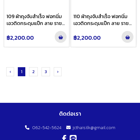
109 ผ้าถุงจับสำเร็จ ฟอกนิ่ม
110 ผ้าถุงจับสำเร็จ ฟอกนิ่ม
เอวติดกระดุมแป๊ก ลาย ราช
เอวติดกระดุมแป๊ก ลาย ราช
วัตรหน้านาง สี ทองแดงหยก
วัตรหน้านาง สี ม่วงเทาฟ้าไล่สี
ไล่สี
฿2,200.00
฿2,200.00
‹
1
2
3
›
ติดต่อเรา
062-542-5624
jcthaisilk@gmail.com